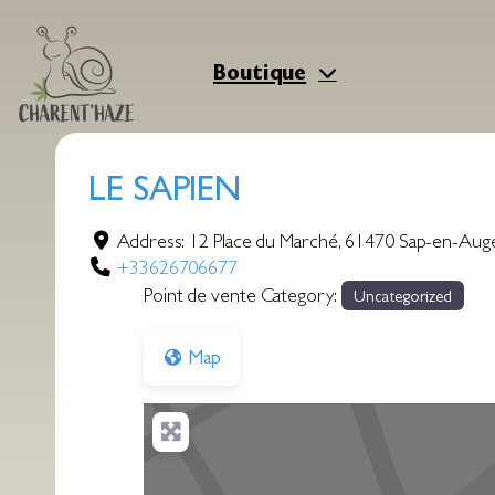
Aller
au
contenu
Boutique
LE SAPIEN
Address:
12 Place du Marché
,
61470
Sap-en-Aug
+33626706677
Point de vente Category:
Uncategorized
Map