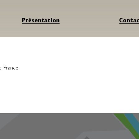
Présentation
Conta
e
,
France