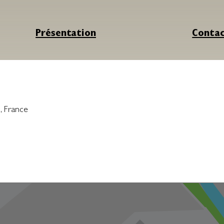
Présentation
Conta
s
,
France