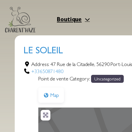
Aller
au
contenu
Boutique
LE SOLEIL
Address:
47 Rue de la Citadelle
,
56290
Port-Loui
+33650871480
Point de vente Category:
Uncategorized
Map