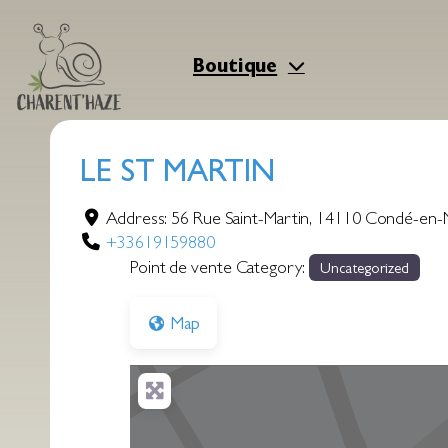
Aller
au
contenu
Boutique
LE ST MARTIN
Address:
56 Rue Saint-Martin
,
14110
Condé-en-
+33619159880
Point de vente Category:
Uncategorized
Map