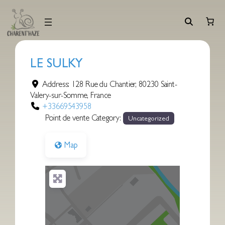
Aller
au
contenu
LE SULKY
Address:
128 Rue du Chantier
,
80230
Saint-
Valery-sur-Somme
,
France
+33669543958
Point de vente Category:
Uncategorized
Map