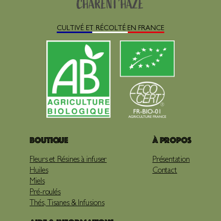
CULTIVÉ ET RÉCOLTÉ EN FRANCE
Boutique
À propos
Fleurs et Résines à infuser
Présentation
Huiles
Contact
Miels
Pré-roulés
Thés, Tisanes & Infusions