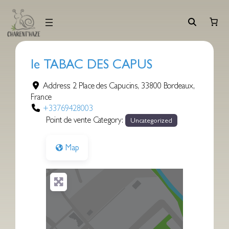
Aller
au
contenu
le TABAC DES CAPUS
Address:
2 Place des Capucins
,
33800
Bordeaux
,
France
+33769428003
Point de vente Category:
Uncategorized
Map