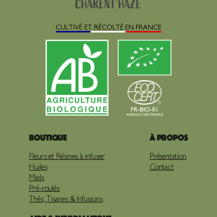
CULTIVÉ ET RÉCOLTÉ EN FRANCE
Boutique
À propos
Fleurs et Résines à infuser
Présentation
Huiles
Contact
Miels
Pré-roulés
Thés, Tisanes & Infusions