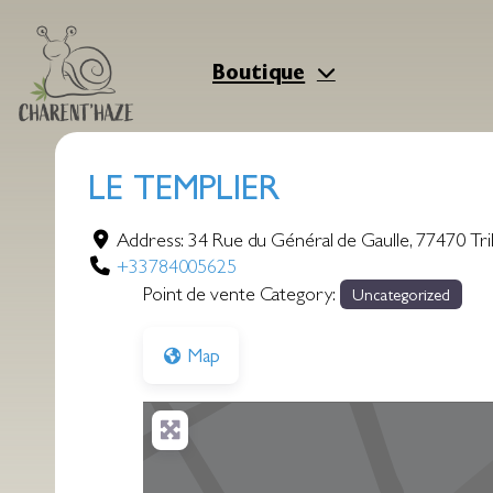
Aller
au
contenu
Boutique
LE TEMPLIER
Address:
34 Rue du Général de Gaulle
,
77470
Tri
+33784005625
Point de vente Category:
Uncategorized
Map