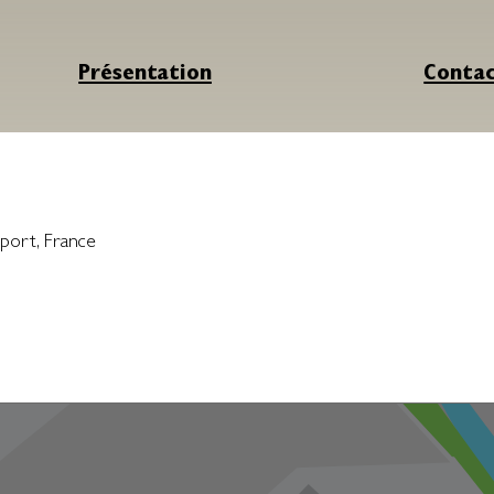
Présentation
Conta
lport
,
France