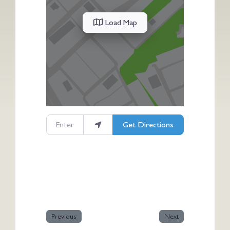
Load Map
Enter your location
Get Directions
Previous
Next