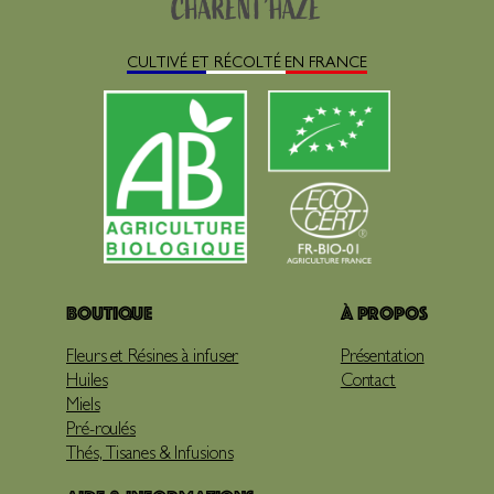
CULTIVÉ ET RÉCOLTÉ EN FRANCE
Boutique
À propos
Fleurs et Résines à infuser
Présentation
Huiles
Contact
Miels
Pré-roulés
Thés, Tisanes & Infusions