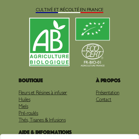
CULTIVÉ ET RÉCOLTÉ EN FRANCE
Boutique
À propos
Fleurs et Résines à infuser
Présentation
Huiles
Contact
Miels
Pré-roulés
Thés, Tisanes & Infusions
Aide & Informations