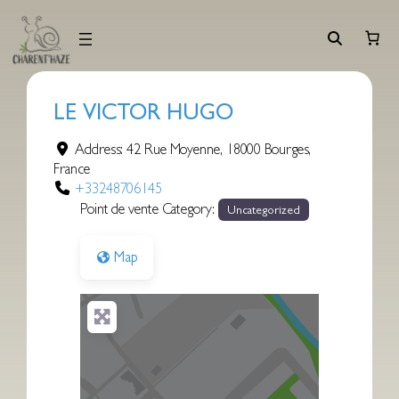
Aller
au
contenu
LE VICTOR HUGO
Address:
42 Rue Moyenne
,
18000
Bourges
,
France
+33248706145
Point de vente Category:
Uncategorized
Map