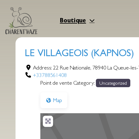
Aller
au
contenu
Boutique
LE VILLAGEOIS (KAPNOS)
Address:
22 Rue Nationale
,
78940
La Queue-les-
+33788561408
Point de vente Category:
Uncategorized
Map