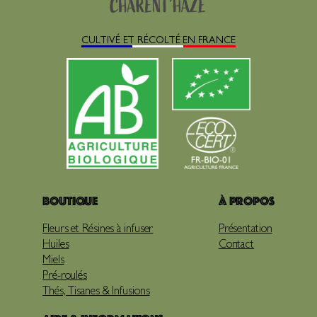
CULTIVÉ ET RÉCOLTÉ EN FRANCE
Boutique
À propos
Fleurs et Résines à infuser
Présentation
Huiles
Contact
Miels
Pré-roulés
Thés, Tisanes & Infusions