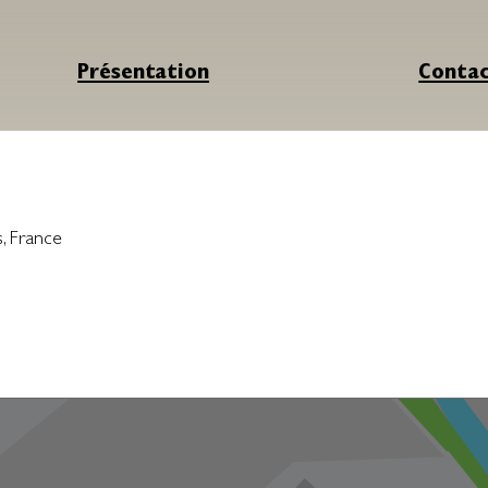
Présentation
Conta
s
,
France