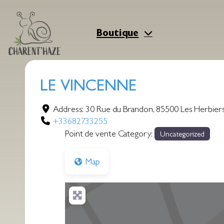
Aller
au
contenu
Boutique
LE VINCENNE
Address:
30 Rue du Brandon
,
85500
Les Herbier
+33682733255
Point de vente Category:
Uncategorized
Map