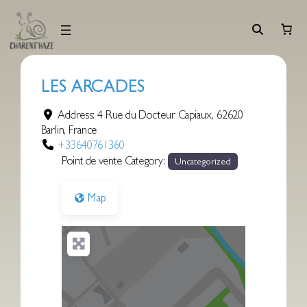
Aller
au
contenu
LES ARCADES
Address:
4 Rue du Docteur Capiaux
,
62620
Barlin
,
France
+33640761360
Point de vente Category:
Uncategorized
Map