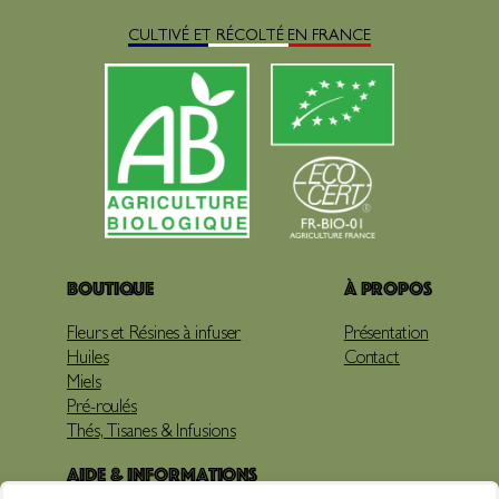
CULTIVÉ ET RÉCOLTÉ EN FRANCE
Boutique
À propos
Fleurs et Résines à infuser
Présentation
Huiles
Contact
Miels
Pré-roulés
Thés, Tisanes & Infusions
Aide & Informations