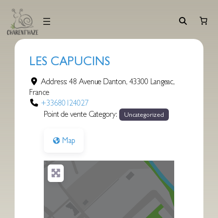
Aller
au
contenu
LES CAPUCINS
Address:
48 Avenue Danton
,
43300
Langeac
,
France
+33680124027
Point de vente Category:
Uncategorized
Map