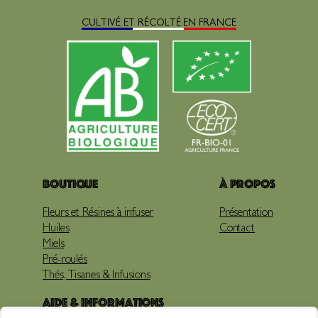
CULTIVÉ ET RÉCOLTÉ EN FRANCE
Boutique
À propos
Fleurs et Résines à infuser
Présentation
Huiles
Contact
Miels
Pré-roulés
Thés, Tisanes & Infusions
Aide & Informations