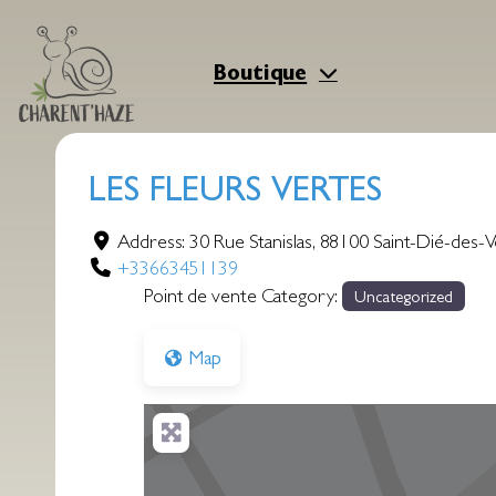
Aller
au
contenu
Boutique
LES FLEURS VERTES
Address:
30 Rue Stanislas
,
88100
Saint-Dié-des-
+33663451139
Point de vente Category:
Uncategorized
Map