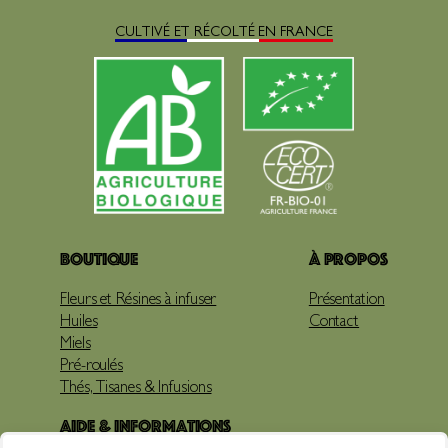
CULTIVÉ ET RÉCOLTÉ EN FRANCE
Boutique
À propos
Fleurs et Résines à infuser
Présentation
Huiles
Contact
Miels
Pré-roulés
Thés, Tisanes & Infusions
Aide & Informations