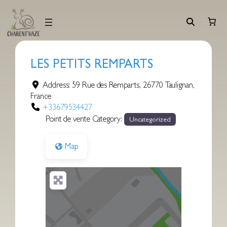
Aller
au
contenu
LES PETITS REMPARTS
Address:
59 Rue des Remparts
,
26770
Taulignan
,
France
+33679534427
Point de vente Category:
Uncategorized
Map