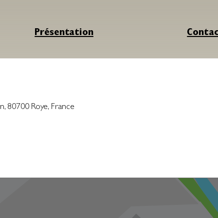
Présentation
Conta
in
,
80700
Roye
,
France