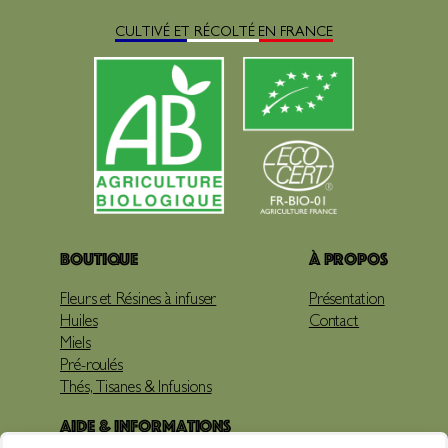
CULTIVÉ ET RÉCOLTÉ EN FRANCE
Boutique
À propos
Fleurs et Résines à infuser
Présentation
Huiles
Contact
Miels
Pré-roulés
Thés, Tisanes & Infusions
Aide & Informations