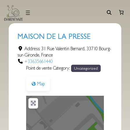
Aller
au
contenu
MAISON DE LA PRESSE
Address:
31 Rue Valentin Bernard
,
33710
Bourg-
sur-Gironde
,
France
+33635661440
Point de vente Category:
Uncategorized
Map