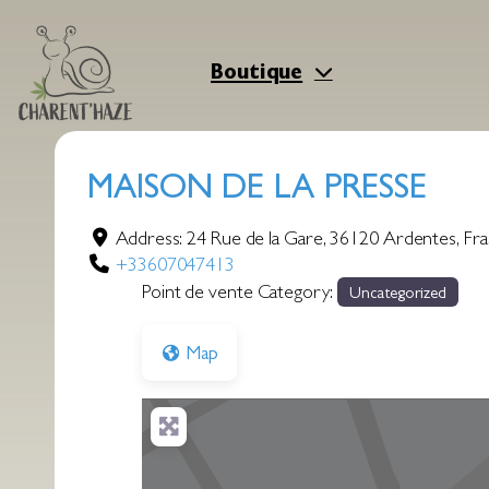
Aller
au
contenu
Boutique
MAISON DE LA PRESSE
Address:
24 Rue de la Gare
,
36120
Ardentes
,
Fr
+33607047413
Point de vente Category:
Uncategorized
Map