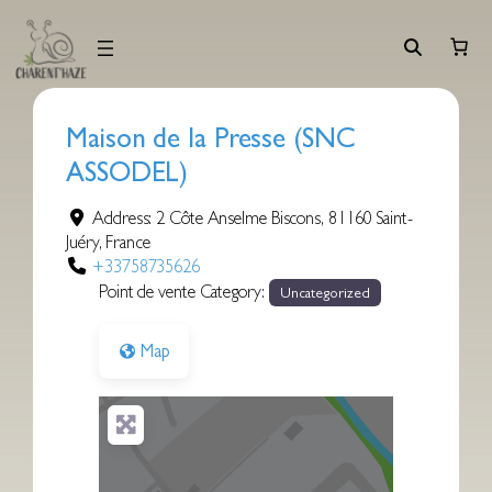
Aller
au
contenu
Maison de la Presse (SNC
ASSODEL)
Address:
2 Côte Anselme Biscons
,
81160
Saint-
Juéry
,
France
+33758735626
Point de vente Category:
Uncategorized
Map