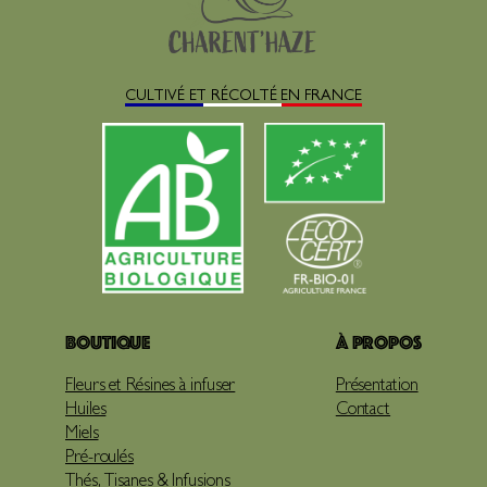
CULTIVÉ ET RÉCOLTÉ EN FRANCE
Boutique
À propos
Fleurs et Résines à infuser
Présentation
Huiles
Contact
Miels
Pré-roulés
Thés, Tisanes & Infusions