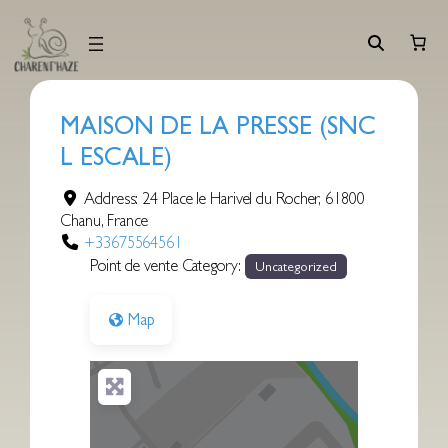
Aller
au
contenu
MAISON DE LA PRESSE (SNC
L ESCALE)
Address:
24 Place le Harivel du Rocher
,
61800
Chanu
,
France
+33675564561
Point de vente Category:
Uncategorized
Map