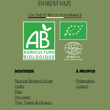
CULTIVÉ ET RÉCOLTÉ EN FRANCE
Boutique
À propos
Fleurs et Résines à infuser
Présentation
Huiles
Contact
Miels
Pré-roulés
Thés, Tisanes & Infusions