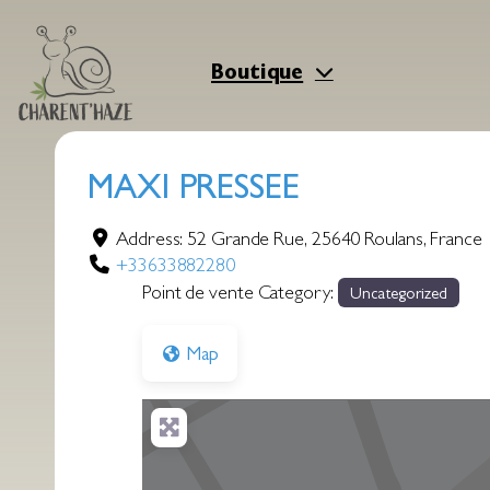
Aller
au
contenu
Boutique
MAXI PRESSEE
Address:
52 Grande Rue
,
25640
Roulans
,
France
+33633882280
Point de vente Category:
Uncategorized
Map