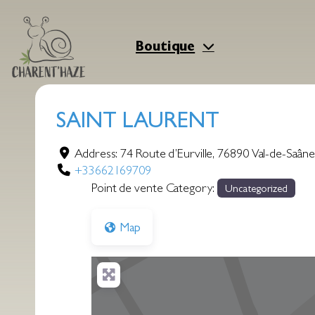
Aller
au
contenu
Boutique
SAINT LAURENT
Address:
74 Route d’Eurville
,
76890
Val-de-Saâne
+33662169709
Point de vente Category:
Uncategorized
Map