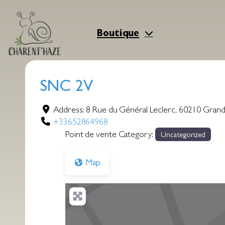
Aller
au
contenu
Boutique
SNC 2V
Address:
8 Rue du Général Leclerc
,
60210
Grandv
+33652864968
Point de vente Category:
Uncategorized
Map