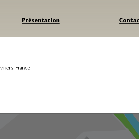
Présentation
Conta
illiers
,
France