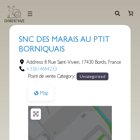
Aller
au
contenu
SNC DES MARAIS AU PTIT
BORNIQUAIS
Address:
8 Rue Saint-Vivien
,
17430
Bords
,
France
+33614644233
Point de vente Category:
Uncategorized
Map