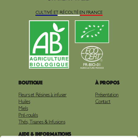
CULTIVÉ ET RÉCOLTÉ EN FRANCE
Boutique
À propos
Fleurs et Résines à infuser
Présentation
Huiles
Contact
Miels
Pré-roulés
Thés, Tisanes & Infusions
Aide & Informations