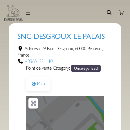
Aller
au
contenu
SNC DESGROUX LE PALAIS
Address:
59 Rue Desgroux
,
60000
Beauvais
,
France
+33651221110
Point de vente Category:
Uncategorized
Map