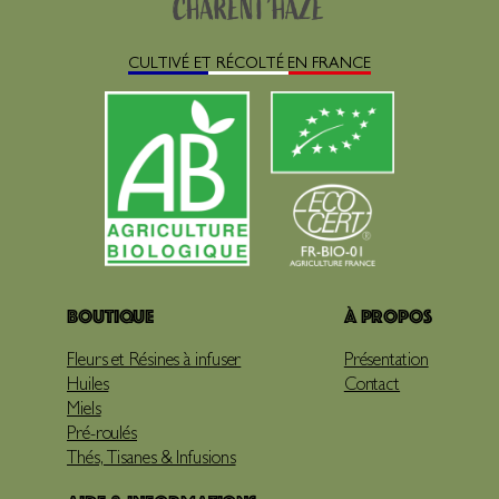
CULTIVÉ ET RÉCOLTÉ EN FRANCE
Boutique
À propos
Fleurs et Résines à infuser
Présentation
Huiles
Contact
Miels
Pré-roulés
Thés, Tisanes & Infusions