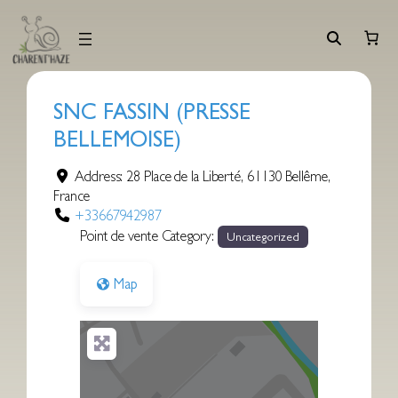
Aller
au
contenu
SNC FASSIN (PRESSE
BELLEMOISE)
Address:
28 Place de la Liberté
,
61130
Bellême
,
France
+33667942987
Point de vente Category:
Uncategorized
Map