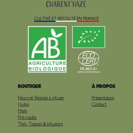
CULTIVÉ ET RÉCOLTÉ EN FRANCE
Boutique
À propos
Fleurs et Résines à infuser
Présentation
Huiles
Contact
Miels
Pré-roulés
Thés, Tisanes & Infusions