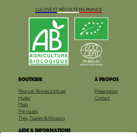
CULTIVÉ ET RÉCOLTÉ EN FRANCE
Boutique
À propos
Fleurs et Résines à infuser
Présentation
Huiles
Contact
Miels
Pré-roulés
Thés, Tisanes & Infusions
Aide & Informations