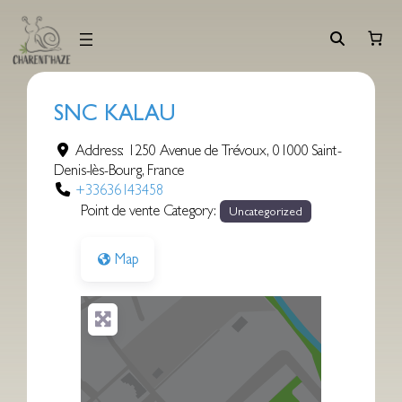
Aller
au
contenu
SNC KALAU
Address:
1250 Avenue de Trévoux
,
01000
Saint-
Denis-lès-Bourg
,
France
+33636143458
Point de vente Category:
Uncategorized
Map