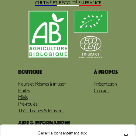
CULTIVÉ ET RÉCOLTÉ EN FRANCE
Boutique
À propos
Fleurs et Résines à infuser
Présentation
Huiles
Contact
Miels
Pré-roulés
Thés, Tisanes & Infusions
Aide & Informations
Gérer le consentement aux
Livraison