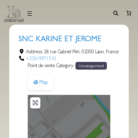
Aller
au
contenu
SNC KARINE ET JEROME
Address:
28 rue Gabriel Péri
,
02000
Laon
,
France
+33619971510
Point de vente Category:
Uncategorized
Map