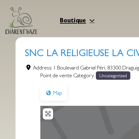
Aller
au
contenu
Boutique
SNC LA RELIGIEUSE LA CI
Address:
1 Boulevard Gabriel Péri
,
83300
Dragui
Point de vente Category:
Uncategorized
Map