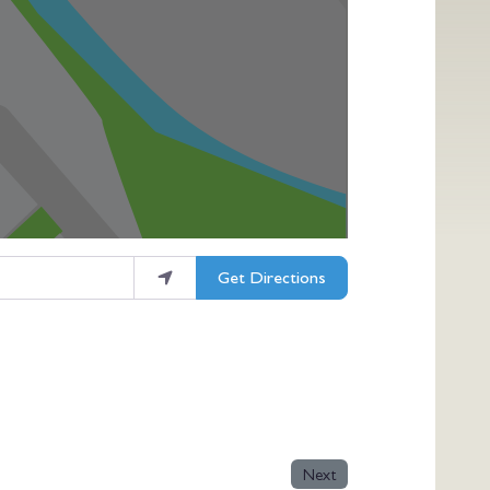
Get Directions
Next