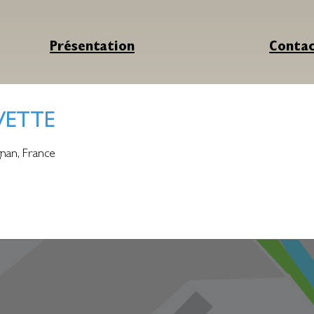
Présentation
Conta
VETTE
gnan
,
France