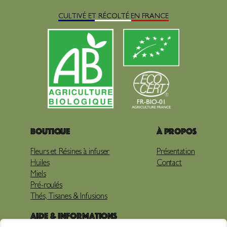
CULTIVÉ ET RÉCOLTÉ EN FRANCE
Boutique
À propos
Fleurs et Résines à infuser
Présentation
Huiles
Contact
Miels
Pré-roulés
Thés, Tisanes & Infusions
Aide & Informations