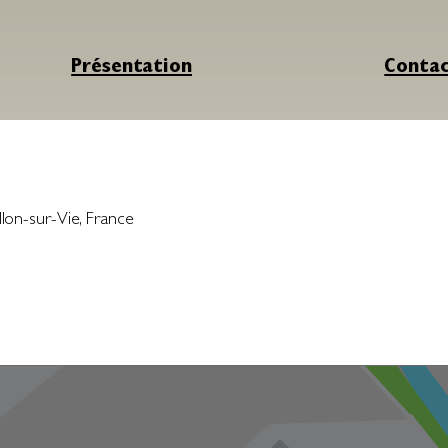
Présentation
Conta
illon-sur-Vie
,
France