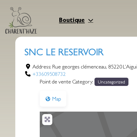
Aller
au
contenu
Boutique
SNC LE RESERVOIR
Address:
Rue georges clémenceau
,
85220
L’Aigu
+33609508732
Point de vente Category:
Uncategorized
Map