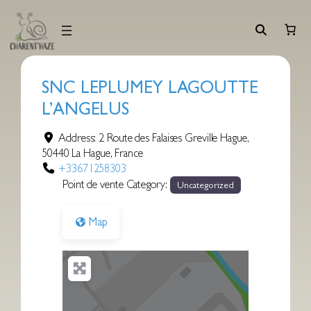
Aller
au
contenu
SNC LEPLUMEY LAGOUTTE
L’ANGELUS
Address:
2 Route des Falaises Greville Hague
,
50440
La Hague
,
France
+33671258303
Point de vente Category:
Uncategorized
Map