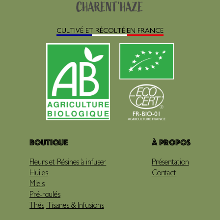
CULTIVÉ ET RÉCOLTÉ EN FRANCE
Boutique
À propos
Fleurs et Résines à infuser
Présentation
Huiles
Contact
Miels
Pré-roulés
Thés, Tisanes & Infusions