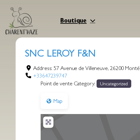
Aller
au
contenu
Boutique
SNC LEROY F&N
Address:
57 Avenue de Villeneuve
,
26200
Montél
+33647239747
Point de vente Category:
Uncategorized
Map