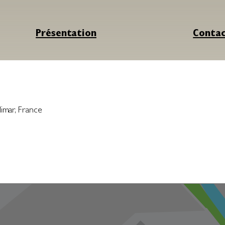
Présentation
Conta
imar
,
France