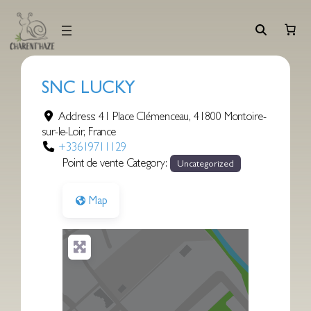
Aller
au
contenu
SNC LUCKY
Address:
41 Place Clémenceau
,
41800
Montoire-
sur-le-Loir
,
France
+33619711129
Point de vente Category:
Uncategorized
Map