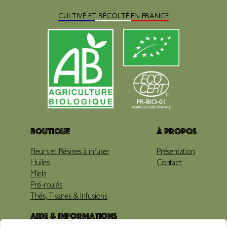
CULTIVÉ ET RÉCOLTÉ EN FRANCE
Boutique
À propos
Fleurs et Résines à infuser
Présentation
Huiles
Contact
Miels
Pré-roulés
Thés, Tisanes & Infusions
Aide & Informations