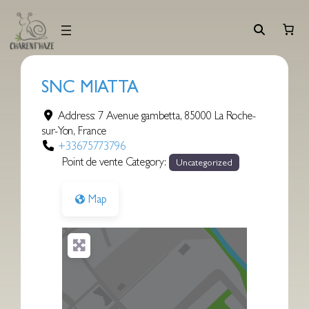
Aller
au
contenu
SNC MIATTA
Address:
7 Avenue gambetta
,
85000
La Roche-
sur-Yon
,
France
+33675773796
Point de vente Category:
Uncategorized
Map