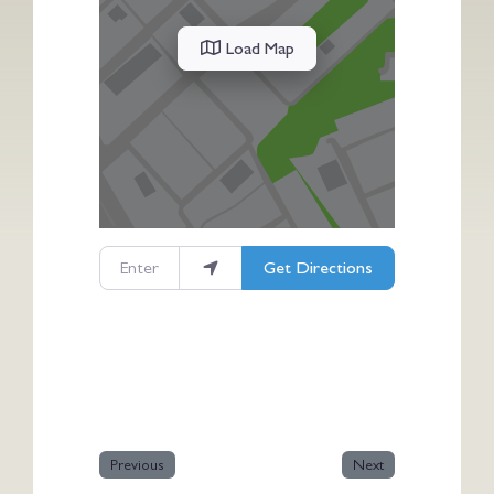
Load Map
Enter your location
Get Directions
Previous
Next