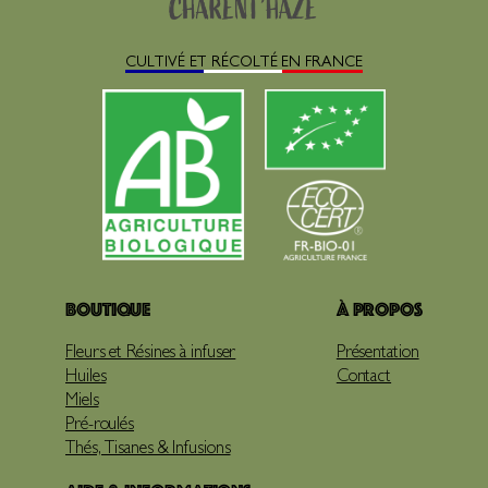
CULTIVÉ ET RÉCOLTÉ EN FRANCE
Boutique
À propos
Fleurs et Résines à infuser
Présentation
Huiles
Contact
Miels
Pré-roulés
Thés, Tisanes & Infusions