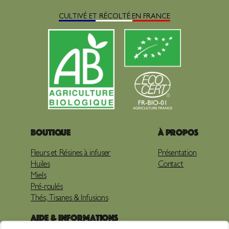
CULTIVÉ ET RÉCOLTÉ EN FRANCE
Boutique
À propos
Fleurs et Résines à infuser
Présentation
Huiles
Contact
Miels
Pré-roulés
Thés, Tisanes & Infusions
Aide & Informations