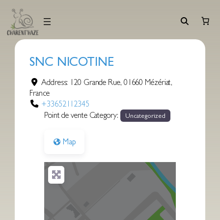
Aller
au
contenu
SNC NICOTINE
Address:
120 Grande Rue
,
01660
Mézériat
,
France
+33652112345
Point de vente Category:
Uncategorized
Map