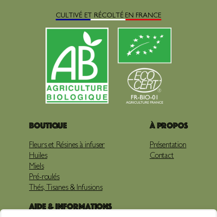
CULTIVÉ ET RÉCOLTÉ EN FRANCE
Boutique
À propos
Fleurs et Résines à infuser
Présentation
Huiles
Contact
Miels
Pré-roulés
Thés, Tisanes & Infusions
Aide & Informations