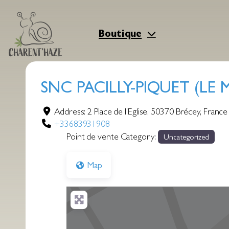
Aller
au
contenu
Boutique
SNC PACILLY-PIQUET (LE
Address:
2 Place de l’Eglise
,
50370
Brécey
,
France
+33683931908
Point de vente Category:
Uncategorized
Map