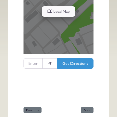
Load Map
Enter your location
Get Directions
Previous
Next