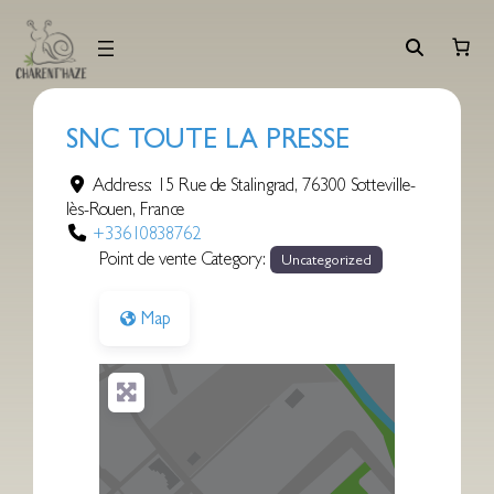
Aller
au
contenu
SNC TOUTE LA PRESSE
Address:
15 Rue de Stalingrad
,
76300
Sotteville-
lès-Rouen
,
France
+33610838762
Point de vente Category:
Uncategorized
Map