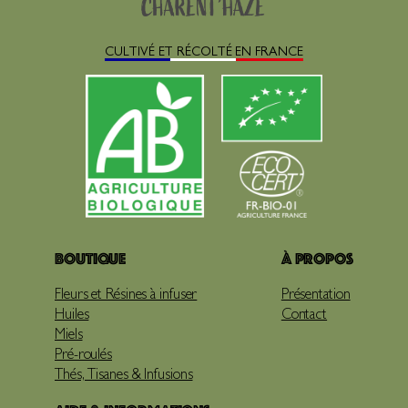
CULTIVÉ ET RÉCOLTÉ EN FRANCE
Boutique
À propos
Fleurs et Résines à infuser
Présentation
Huiles
Contact
Miels
Pré-roulés
Thés, Tisanes & Infusions