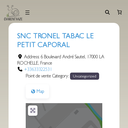
Aller
au
contenu
SNC TRONEL TABAC LE
PETIT CAPORAL
Address:
6 Boulevard André Sautel
,
17000
LA
ROCHELLE
,
France
+33633322531
Point de vente Category:
Uncategorized
Map