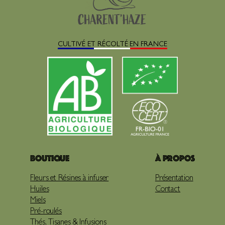
CULTIVÉ ET RÉCOLTÉ EN FRANCE
Boutique
À propos
Fleurs et Résines à infuser
Présentation
Huiles
Contact
Miels
Pré-roulés
Thés, Tisanes & Infusions