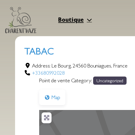
Aller
au
contenu
Boutique
TABAC
Address:
Le Bourg
,
24560
Bouniagues
,
France
+33680992028
Point de vente Category:
Uncategorized
Map