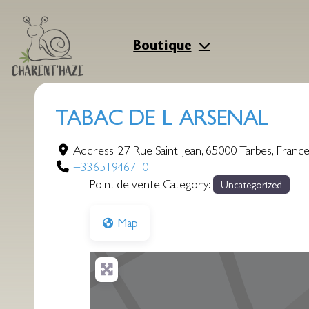
Aller
au
contenu
Boutique
TABAC DE L ARSENAL
Address:
27 Rue Saint-jean
,
65000
Tarbes
,
Franc
+33651946710
Point de vente Category:
Uncategorized
Map