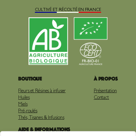
CULTIVÉ ET RÉCOLTÉ EN FRANCE
Boutique
À propos
Fleurs et Résines à infuser
Présentation
Huiles
Contact
Miels
Pré-roulés
Thés, Tisanes & Infusions
Aide & Informations