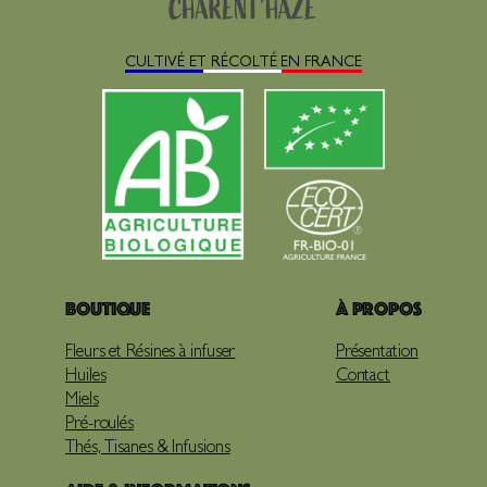
CULTIVÉ ET RÉCOLTÉ EN FRANCE
Boutique
À propos
Fleurs et Résines à infuser
Présentation
Huiles
Contact
Miels
Pré-roulés
Thés, Tisanes & Infusions