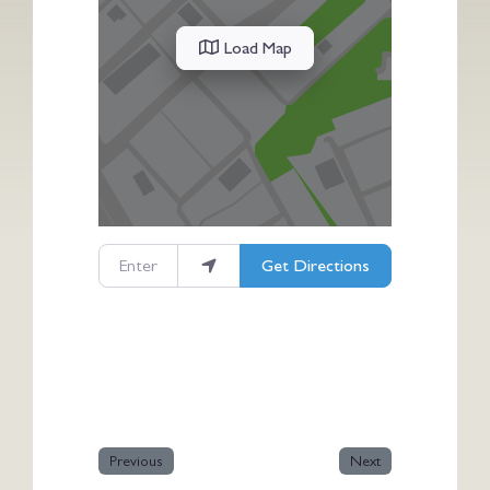
Load Map
Enter your location
Get Directions
Previous
Next