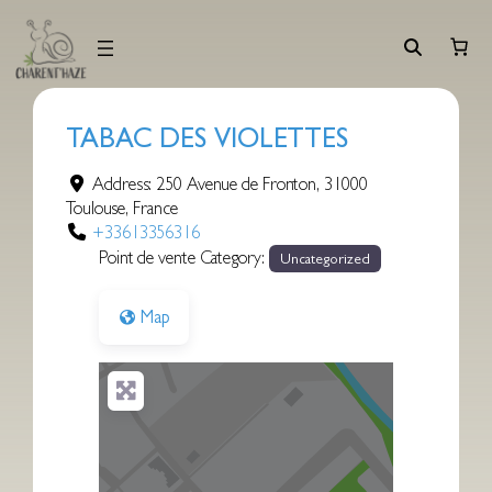
Aller
au
contenu
TABAC DES VIOLETTES
Address:
250 Avenue de Fronton
,
31000
Toulouse
,
France
+33613356316
Point de vente Category:
Uncategorized
Map