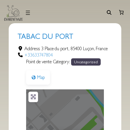
Aller
au
contenu
TABAC DU PORT
Address:
3 Place du port
,
85400
Luçon
,
France
+33633747804
Point de vente Category:
Uncategorized
Map