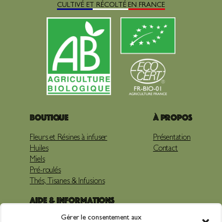
CULTIVÉ ET RÉCOLTÉ EN FRANCE
Boutique
À propos
Fleurs et Résines à infuser
Présentation
Huiles
Contact
Miels
Pré-roulés
Thés, Tisanes & Infusions
Aide & Informations
Gérer le consentement aux
Livraison