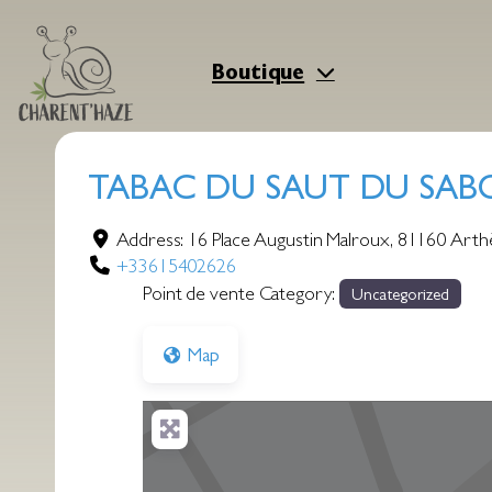
Aller
au
contenu
Boutique
TABAC DU SAUT DU SAB
Address:
16 Place Augustin Malroux
,
81160
Arth
+33615402626
Point de vente Category:
Uncategorized
Map