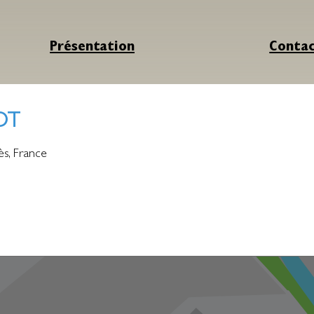
Présentation
Conta
OT
ès
,
France