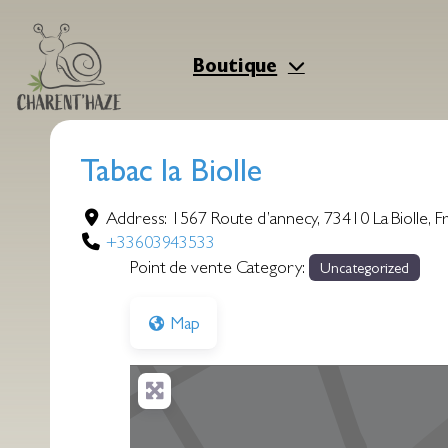
Aller
au
contenu
Boutique
Tabac la Biolle
Address:
1567 Route d’annecy
,
73410
La Biolle
,
F
+33603943533
Point de vente Category:
Uncategorized
Map