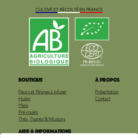
CULTIVÉ ET RÉCOLTÉ EN FRANCE
Boutique
À propos
Fleurs et Résines à infuser
Présentation
Huiles
Contact
Miels
Pré-roulés
Thés, Tisanes & Infusions
Aide & Informations