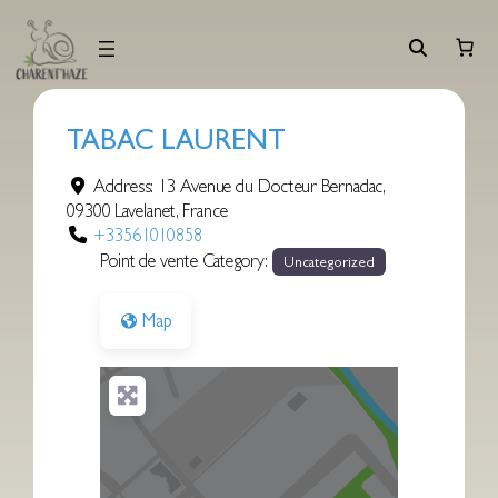
Aller
au
contenu
TABAC LAURENT
Address:
13 Avenue du Docteur Bernadac
,
09300
Lavelanet
,
France
+33561010858
Point de vente Category:
Uncategorized
Map