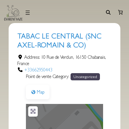
Aller
au
contenu
TABAC LE CENTRAL (SNC
AXEL-ROMAIN & CO)
Address:
10 Rue de Verdun
,
16150
Chabanais
,
France
+33662950443
Point de vente Category:
Uncategorized
Map