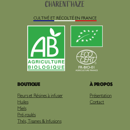
CULTIVÉ ET RÉCOLTÉ EN FRANCE
Boutique
À propos
Fleurs et Résines à infuser
Présentation
Huiles
Contact
Miels
Pré-roulés
Thés, Tisanes & Infusions