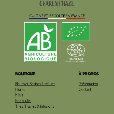
CULTIVÉ ET RÉCOLTÉ EN FRANCE
Boutique
À propos
Fleurs et Résines à infuser
Présentation
Huiles
Contact
Miels
Pré-roulés
Thés, Tisanes & Infusions