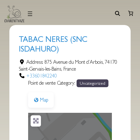
Aller
au
contenu
TABAC NERES (SNC
ISDAHURO)
Address:
875 Avenue du Mont d’Arbois
,
74170
Saint-Gervais-les-Bains
,
France
+33601842240
Point de vente Category:
Uncategorized
Map